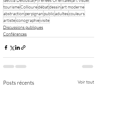
laetitia Deloustal
Pyrénées Orientales
art visuel
tourisme
Collioure
débat
dessin
art moderne
abstraction
perpignan
public
adultes
couleurs
artiste
iconographie
visite
Discussions publiques
Conférences
Posts récents
Voir tout