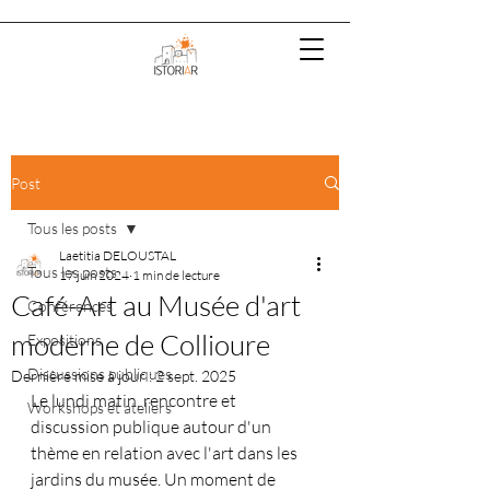
Post
Tous les posts
Laetitia DELOUSTAL
Tous les posts
17 juin 2024
1 min de lecture
Café-Art au Musée d'art
Conférences
moderne de Collioure
Expositions
Discussions publiques
Dernière mise à jour :
2 sept. 2025
Le lundi matin, rencontre et 
Workshops et ateliers
discussion publique autour d'un 
thème en relation avec l'art dans les 
jardins du musée. Un moment de 