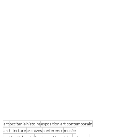
art
occitanie
histoire
exposition
art contemporain
architecture
archives
conférence
musée