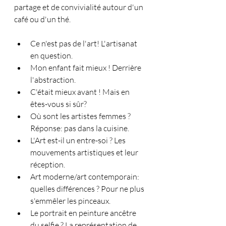
partage et de convivialité autour d'un 
café ou d'un thé. 
Ce n'est pas de l'art! L'artisanat 
en question.
Mon enfant fait mieux ! Derrière 
l'abstraction.
C'était mieux avant ! Mais en 
êtes-vous si sûr? 
Où sont les artistes femmes ? 
Réponse: pas dans la cuisine.
L'Art est-il un entre-soi ? Les 
mouvements artistiques et leur 
réception.
Art moderne/art contemporain: 
quelles différences ? Pour ne plus 
s'emmêler les pinceaux. 
Le portrait en peinture ancêtre 
du selfie ? La représentation de 