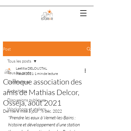
Post
Tous les posts
Laetitia DELOUSTAL
Tous les posts
8 août 2021
1 min de lecture
Colloque association des
Conférences
amis de Mathias Delcor,
Expositions
Discussions publiques
Osséja, août 2021
Workshops et ateliers
Dernière mise à jour :
6 déc. 2022
"Prendre les eaux à Vernet-les-Bains : 
histoire et développement d’une station 