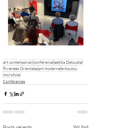
art contemporain
conférence
laetitia Deloustal
Pyrénées Orientales
art moderne
le boulou
microfolie
Conférences
Posts récents
Voir tout