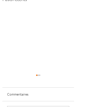
Commentaires
Débat dessiné