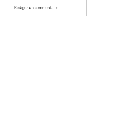
Raoul Dufy et le mythe
Rédigez un commentaire...
artistique de Collioure