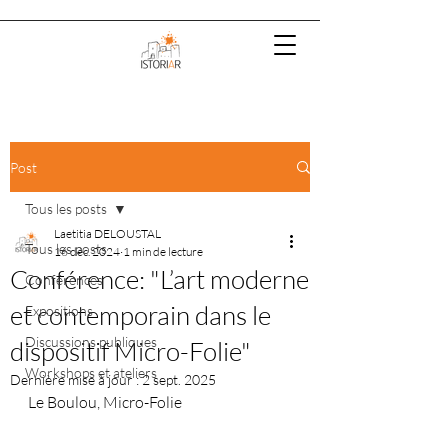
Post
Tous les posts
Laetitia DELOUSTAL
Tous les posts
16 déc. 2024
1 min de lecture
Conférence: "L’art moderne
Conférences
et contemporain dans le
Expositions
Discussions publiques
dispositif Micro-Folie"
Workshops et ateliers
Dernière mise à jour :
2 sept. 2025
Le Boulou, Micro-Folie