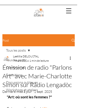
Post
Tous les posts
Laetitia DELOUSTAL
Tous les posts
9 mars 2024
1 min de lecture
Émission de radio "Parlons
Conférences
Art" avec Marie-Charlotte
Expositions
Discussions publiques
Simon sur Ràdio Lengadòc
Workshops et ateliers
Dernière mise à jour :
2 sept. 2025
"Art: où sont les femmes ?"